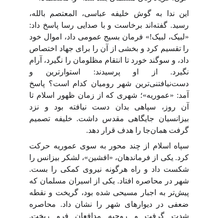
این ندا به گوش خلیفه عباسی، المعتصم بالله،
رسید. گفته‌اند برخاست و با صدایی رسا پاسخ داد:
«لبیک، لبیک!» فرمان بسیج عمومی داد، اموال خود
را تقسیم کرد و بخشی از آن را برای جهاد اختصاص
داد، و سوگند خورد تا انتقام مظلومان را نگیرد، آرام
نگیرد. از او پرسیدند: استوارترین و
دست‌نیافتنی‌ترین شهر رومیان کدام است؟ پاسخ
آمد: «عموریه»؛ شهری که از زمان ظهور اسلام تا
آن روز، سپاهی بدان دست نیافته بود و نزد
بیزانسیان جایگاهی مقدس داشت. خلیفه تصمیم
گرفت همان‌جا را هدف قرار دهد.
سپاه اسلام از چند محور به سوی عموریه حرکت
کرد. یکی از فرماندهان، «افشین»، لشکر بیزانس را
شکست داد و راه هرگونه نیروی کمکی را بست.
شهر در محاصره افتاد. یکی از اسیران مسلمان که
پیش‌تر به اجبار مسیحی شده بود، گریخت و نقطه
ضعفی در دیوارهای شهر را نشان داد. محاصره
شدت گرفت و روحیه مدافعان فرو ریخت.