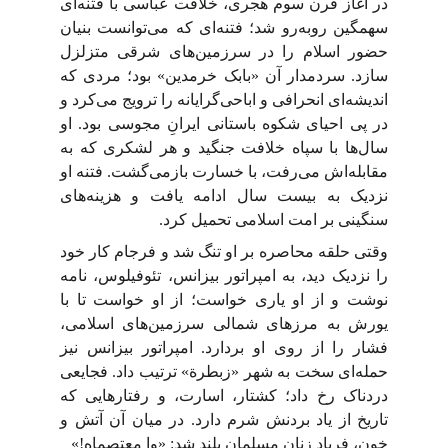
در آغاز قرن سوم هجری، خلافت عباسی با فتنه‌ای
سهمگین روبه‌رو شد؛ فتنه‌ای که می‌توانست بنیان
حضور اسلام را در سرزمین‌های شرقی متزلزل
سازد. سردمدار آن «بابک خرمدین» بود؛ مردی که
اندیشه‌ای انحرافی و اباحی‌گرایانه را ترویج می‌کرد و
در پی احیای شکوه باستانی ایرانِ مجوسی بود. او
سال‌ها با سپاه خلافت جنگید و هر لشکری که به
مقابله‌اش می‌رفت، با خسارت بازمی‌گشت. فتنه او
نزدیک به بیست سال ادامه یافت و هزینه‌های
سنگینی بر امت اسلامی تحمیل کرد.
وقتی حلقه محاصره بر او تنگ شد و فرجام کار خود
را نزدیک دید، به امپراتور بیزانس، تئوفیلوس، نامه
نوشت و از او یاری خواست؛ از او خواست تا با
یورش به مرزهای شمالی سرزمین‌های اسلامی،
فشار را از روی او بردارد. امپراتور بیزانس نیز
حمله‌ای سخت به شهر «زبطرة» ترتیب داد. فجایعی
دردناک رخ داد؛ کشتار، اسارت، و رفتارهایی که
تاریخ از یاد بردنش شرم دارد. در میان آن آتش و
خون، فریاد زنان مسلمان بلند شد: «وا معتصماه!»